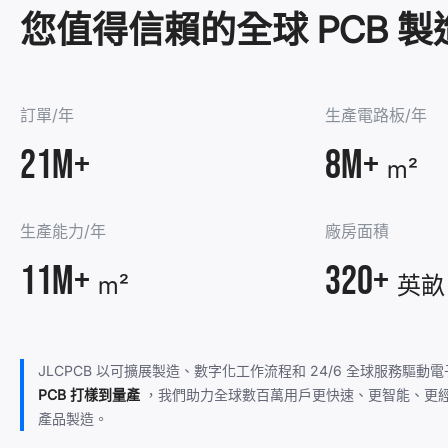
您值得信賴的全球 PCB 製
訂單/年
生產電路板/年
21M+
8M+
m²
生產能力/年
廠房面積
11M+
320+
m²
英畝
JLCPCB 以可擴展製造、數字化工作流程和 24/6 全球服務驅動
PCB 打樣到量產
，我們助力全球數百萬用戶更快速、更智能、更
產品製造。