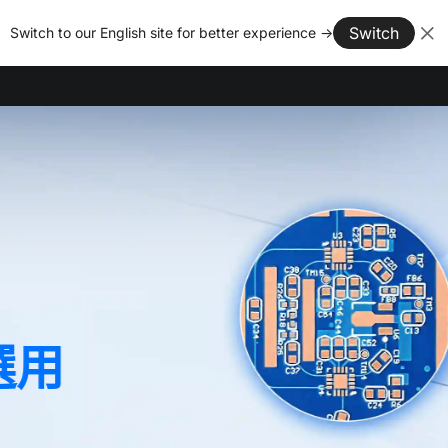
Switch
Switch to our English site for better experience →
用