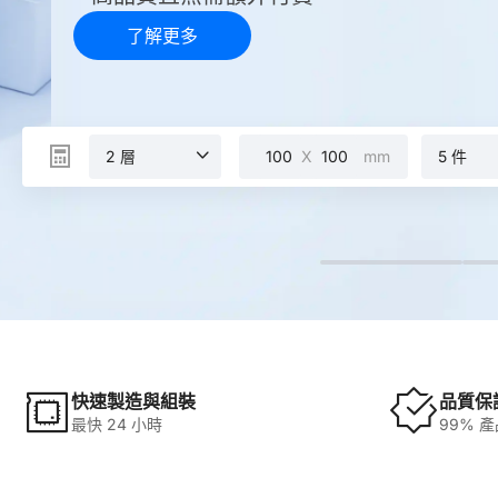
了解更多
2 層
X
mm
5 件
快速製造與組裝
品質保
最快 24 小時
99% 