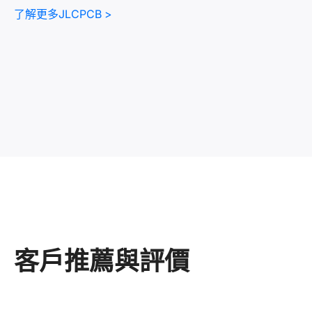
了解更多JLCPCB >
1 - 32 層
6 層以上提供免費 POFV
提供 10% 阻抗控制
起始 $2.00
/
5 件
製作時間: 24 小時
立即報價
FR-4 PCB Service
柔性電路板
客戶推薦與評價