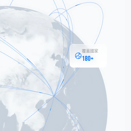
覆蓋國家
180+