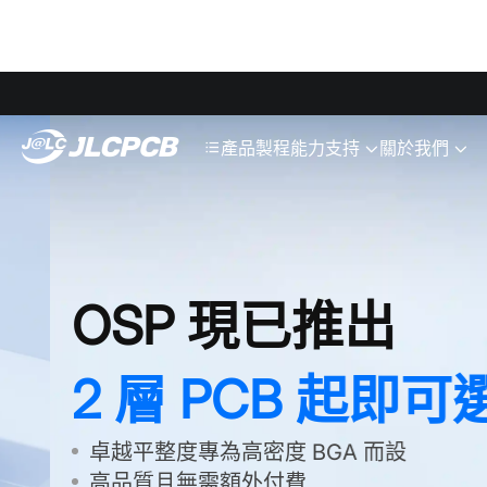
SMT
24
JLCPCB
產品
製程能力
支持
關於我們
OSP 現已推出
2 層 PCB 起即可選
卓越平整度專為高密度 BGA 而設
高品質且無需額外付費