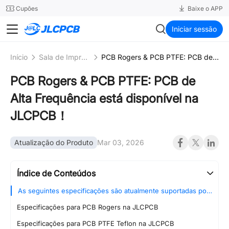
SMT
24
Cupões
Baixe o APP
JLCPCB
Iniciar sessão
Início
Sala de Imprensa
PCB Rogers & PCB PTFE: PCB de Alta Frequência está disponível na JLCPCB！
PCB Rogers & PCB PTFE: PCB de
Alta Frequência está disponível na
JLCPCB！
Atualização do Produto
Mar 03, 2026
Índice de Conteúdos
As seguintes especificações são atualmente suportadas por PCBs de alta frequência na JLCPCB
Especificações para PCB Rogers na JLCPCB
Especificações para PCB PTFE Teflon na JLCPCB