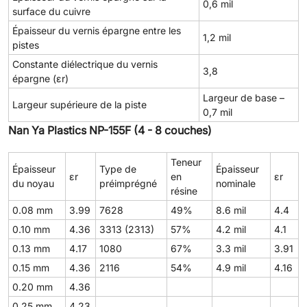
0,6 mil
surface du cuivre
Épaisseur du vernis épargne entre les
1,2 mil
pistes
Constante diélectrique du vernis
3,8
épargne (εr)
Largeur de base –
Largeur supérieure de la piste
0,7 mil
Nan Ya Plastics NP-155F (4 - 8 couches)
Teneur
Épaisseur
Type de
Épaisseur
εr
en
εr
du noyau
préimprégné
nominale
résine
0.08 mm
3.99
7628
49%
8.6 mil
4.4
0.10 mm
4.36
3313 (2313)
57%
4.2 mil
4.1
0.13 mm
4.17
1080
67%
3.3 mil
3.91
0.15 mm
4.36
2116
54%
4.9 mil
4.16
0.20 mm
4.36
0.25 mm
4.23