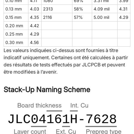
0.10 mm
4.11
1080
69%
3.31 mil
3.99
0.13 mm
4.03
2313
58%
4.09 mil
4.31
0.15 mm
4.35
2116
57%
5.00 mil
4.29
0.20 mm
4.42
0.25 mm
4.29
0.30 mm
4.56
Les valeurs indiquées ci-dessus sont fournies à titre
indicatif uniquement. Certaines ont été calculées à partir
des résultats de tests effectués par JLCPCB et peuvent
être modifiées à l’avenir.
Stack-Up Naming Scheme