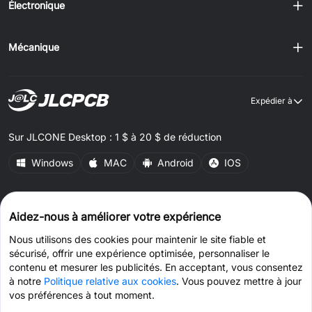
Électronique
Mécanique
Expédier à
Sur JLCONE Desktop : 1 $ à 20 $ de réduction
Windows
MAC
Android
IOS
CONNECT WITH US
Aidez-nous à améliorer votre expérience
Nous utilisons des cookies pour maintenir le site fiable et
sécurisé, offrir une expérience optimisée, personnaliser le
contenu et mesurer les publicités. En acceptant, vous consentez
à notre
Politique relative aux cookies
. Vous pouvez mettre à jour
© 2026 JLCPCB.COM Tous droits réservés.
Politique de confidentialité
vos préférences à tout moment.
Conditions générales
Politique relative aux cookies