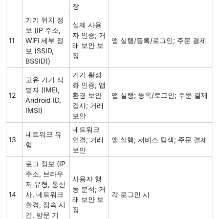
장
기기 위치 정
실제 사용
보 (IP 주소,
자 인증; 거
11
WiFi 세부 정
앱 실행/등록/로그인; 주문 결제
래 보안 보
보 (SSID,
장
BSSID))
기기 활성
고유 기기 식
화 인증; 앱
별자 (IMEI,
12
환경 보안
앱 실행; 등록/로그인; 주문 결제
Android ID,
검사; 거래
IMSI)
보안
네트워크
네트워크 유
13
연결; 거래
앱 실행; 서비스 탐색; 주문 결제
형
보안
로그 정보 (IP
주소, 브라우
사용자 행
저 유형, 통신
동 분석; 거
14
사, 네트워크
각 로그인 시
래 보안 보
환경, 접속 시
장
간, 방문 기