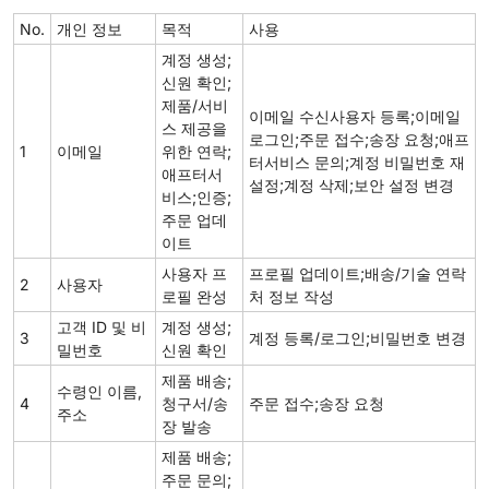
No.
개인 정보
목적
사용
계정 생성;
신원 확인;
제품/서비
이메일 수신사용자 등록;이메일
스 제공을
로그인;주문 접수;송장 요청;애프
1
이메일
위한 연락;
터서비스 문의;계정 비밀번호 재
애프터서
설정;계정 삭제;보안 설정 변경
비스;인증;
주문 업데
이트
사용자 프
프로필 업데이트;배송/기술 연락
2
사용자
로필 완성
처 정보 작성
고객 ID 및 비
계정 생성;
3
계정 등록/로그인;비밀번호 변경
밀번호
신원 확인
제품 배송;
수령인 이름,
4
청구서/송
주문 접수;송장 요청
주소
장 발송
제품 배송;
주문 문의;