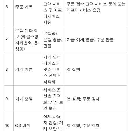
고객 서비
주문 접수;고객 서비스 문의 또는
6
주문 기록
스 및 애프
애프터서비스 요청
터서비스
지원
은행 계좌 정
은행명)
보 (예금주명,
7
은행 송금;
자금 이체/출금; 주문 환불
계좌번호, 은
환불
행명)
기기 인터
페이스에
8
기기 이름
맞춘 서비
앱 실행
스 콘텐츠
최적화
서비스 콘
텐츠 최적
9
기기 모델
앱 실행; 주문 결제
화; 거래 보
안 보장
실제 사용
자 인증; 거
10
OS 버전
앱 실행; 주문 결제
래 보안 보