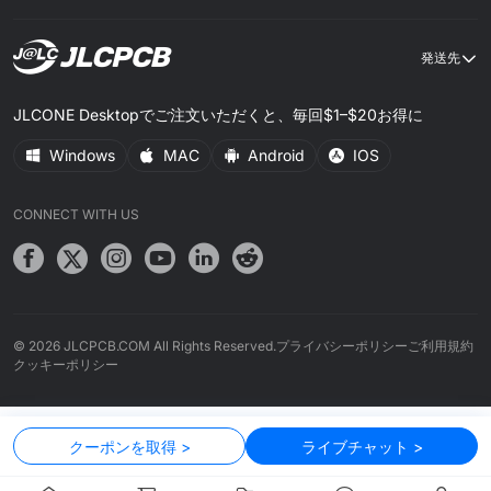
発送先
JLCONE Desktopでご注文いただくと、毎回$1–$20お得に
Windows
MAC
Android
IOS
皆様の体験をより良いものにするため、ご協力をお願いし
CONNECT WITH US
ます
当サイトでは、ウェブサイトの信頼性と安全性を確保し、最適なユ
ーザー体験を提供し、コンテンツをパーソナライズし、広告の効果
を測定するためにクッキーを使用しています。同意いただくこと
で、当社の
クッキーポリシー
に同意したものとみなされます。設
© 2026 JLCPCB.COM All Rights Reserved.
プライバシーポリシー
ご利用規約
定はいつでも変更可能です。
クッキーポリシー
設定を管理
すべて拒否する
クーポンを取得 >
ライブチャット >
すべて受け入れる