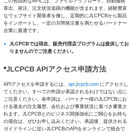
この包括的なAPIには、ファイルアップロード、自動価格
算出、発注、注文状況追跡の機能が含まれます。経験豊富
なウェブサイト開発者を擁し、定期的にJLCPCBから製品
をインポートし、一定の月間発注量を満たせるパートナー
企業に最適です。
JLCPCBでは現在、販売代理店プログラムは提供してお
りませんのでご注意ください。
*
JLCPCB APIアクセス申請方法
APIアクセスを申請するには、
api.jlcpcb.com
にアクセスし
てください。すべての申請が承認されるわけではない点に
ご注意ください。各申請は、パートナー様のJLCPCBにお
ける過去の注文履歴、会社および事業状況に基づき審査さ
れます。JLCPCBとのビジネス関係強化にご関心をお持ち
の場合は、ぜひお申し込みください。承認後、提供される
ガイドラインに従いJLCPCBのAPIをオンラインで統合で