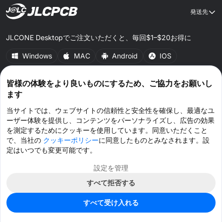
発送先
JLCONE Desktopでご注文いただくと、毎回$1–$20お得に
Windows
MAC
Android
IOS
皆様の体験をより良いものにするため、ご協力をお願いし
CONNECT WITH US
ます
当サイトでは、ウェブサイトの信頼性と安全性を確保し、最適なユ
ーザー体験を提供し、コンテンツをパーソナライズし、広告の効果
を測定するためにクッキーを使用しています。同意いただくこと
で、当社の
クッキーポリシー
に同意したものとみなされます。設
© 2026 JLCPCB.COM All Rights Reserved.
プライバシーポリシー
ご利用規約
定はいつでも変更可能です。
クッキーポリシー
設定を管理
すべて拒否する
クーポンを取得 >
ライブチャット >
すべて受け入れる
ホーム
カート
ファイル
メッセージ
マイページ