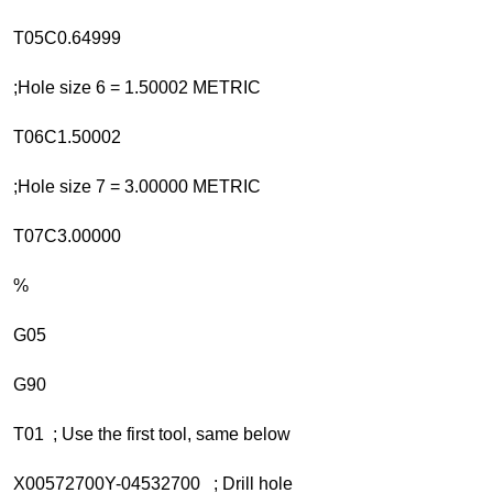
T05C0.64999
;Hole size 6 = 1.50002 METRIC
T06C1.50002
;Hole size 7 = 3.00000 METRIC
T07C3.00000
%
G05
G90
T01 ; Use the first tool, same below
X00572700Y-04532700 ; Drill hole